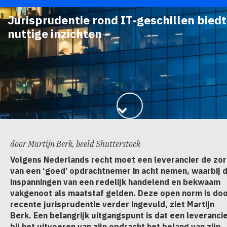
Jurisprudentie rond IT-geschillen biedt
nuttige inzichten
door Martijn Berk, beeld Shutterstock
Volgens Nederlands recht moet een leverancier de zo
van een ‘goed’ opdrachtnemer in acht nemen, waarbij 
inspanningen van een redelijk handelend en bekwaam
vakgenoot als maatstaf gelden. Deze open norm is do
recente jurisprudentie verder ingevuld, ziet Martijn
Berk. Een belangrijk uitgangspunt is dat een leveranci
bij het uitvoeren van zijn opdracht het belang van zijn