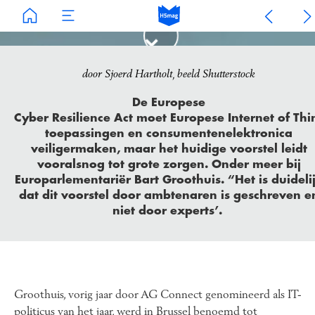
Waarom er grote zorgen zijn over nieuwe
door Sjoerd Hartholt, beeld Shutterstock
Europese security-wetgeving
De Europese
'Dit voorstel is duidelijk
Cyber Resilience Act moet Europese Internet of Thi
toepassingen en consumentenelektronica
geschreven door
veiligermaken, maar het huidige voorstel leidt
ambtenaren en niet
vooralsnog tot grote zorgen. Onder meer bij
Europarlementariër Bart Groothuis. “Het is duideli
door IT-experts'
dat dit voorstel door ambtenaren is geschreven e
niet door experts’.
Groothuis, vorig jaar door AG Connect genomineerd als IT-
politicus van het jaar, werd in Brussel benoemd tot