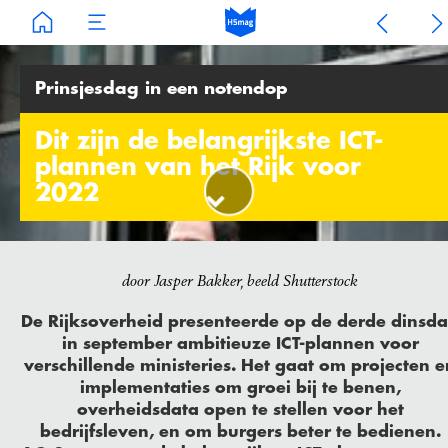
Prinsjesdag in een notendop
Dit zijn de belangrijkste ICT-
plannen van het Rijk voor
2022
door Jasper Bakker, beeld Shutterstock
De Rijksoverheid presenteerde op de derde dinsd
in september ambitieuze ICT-plannen voor
verschillende ministeries. Het gaat om projecten e
implementaties om groei bij te benen,
overheidsdata open te stellen voor het
bedrijfsleven, en om burgers beter te bedienen.