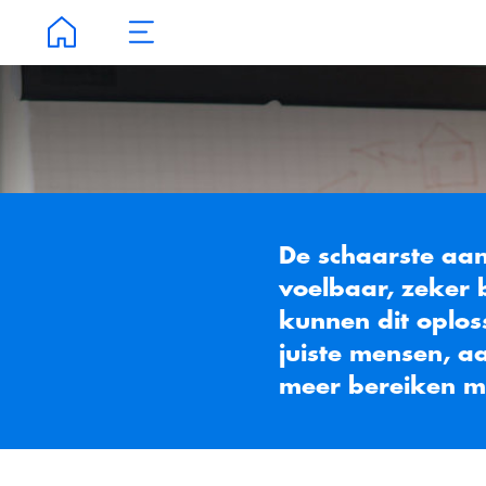
De schaarste aan goede IT-kra
voelbaar, zeker binnen de over
kunnen dit oplossen door slim
juiste mensen, aanpak en tec
meer bereiken met minder me
‘De overheid is van ons allemaal. Ee
werkende overheid is van groot
maatschappelijk belang’, zegt Jan va
Blueriq