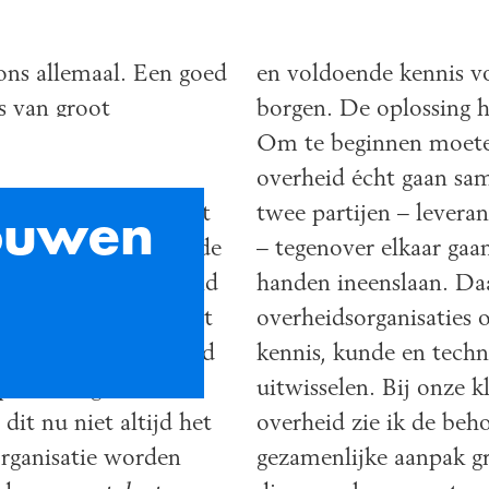
iq.
overheid écht gaan samenwerken. Niet als
anuit
twee partijen – leverancier versus afnemer
ook de
– tegenover elkaar gaan staan, maar juist de
erheid
handen ineenslaan. Daarnaast zouden
komst
overheidsorganisaties onderling meer
 goed
kennis, kunde en techniek kunnen
uitwisselen. Bij onze klanten binnen de
d het
overheid zie ik de behoefte aan zo’n
en
gezamenlijke aanpak groeien. Blueriq wil
en
npak concreet maken door het
juiste
opzetten van een Competence Center.’
r platform zoals Blueriq betekent voor
angdurige relatie opbouwen met de