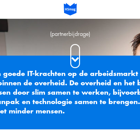
(partnerbijdrage)
chten op de arbeidsmarkt is overal
heid. De overheid en het bedrijfsleven
 samen te werken, bijvoorbeeld door de
hnologie samen te brengen. Zo kunnen we
nsen.
n goed
en voldoende kennis voor de organisatie te
borgen. De oplossing hiervoor is tweeledig.
n
Om te beginnen moeten bedrijfsleven en