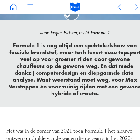
Groener rijden
door Jasper Bakker, beeld Formule 1
F1: nu op het circuit,
Formule 1 is nog altijd een spektakelshow van
fossiele brandstof, maar toch levert deze topspor
straks in jouw hybride
veel op voor groener rijden door gewone
chauffeurs op de gewone weg. En dat mede
dankzij computerdesign en diepgaande data-
Racen op topniveau helpt
analyse. Want weerstand moet weg, voor Max
Verstappen én voor zuinig rijden met een gewon
computer- én autotech vooruit
hybride of e-auto.
Het was in de zomer van 2021 toen Formula 1 het nieuwe
ontwerp
onthulde
van de wagen die de teams in het 2022-