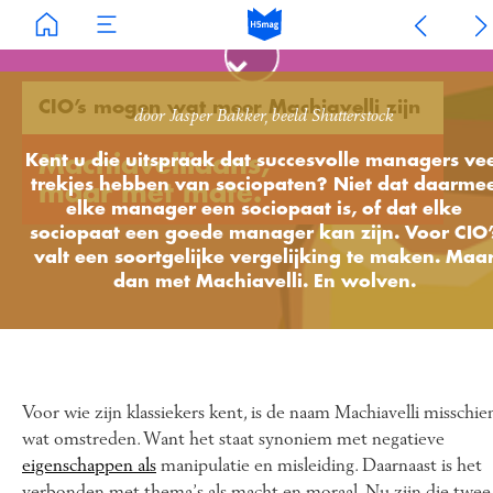
CIO’s mogen wat meer Machiavelli zijn
door Jasper Bakker, beeld Shutterstock
Kent u die uitspraak dat succesvolle managers ve
Machiavelliaans,
trekjes hebben van sociopaten? Niet dat daarme
maar met mate.
elke manager een sociopaat is, of dat elke
sociopaat een goede manager kan zijn. Voor CIO’
valt een soortgelijke vergelijking te maken. Maa
dan met Machiavelli. En wolven.
Voor wie zijn klassiekers kent, is de naam Machiavelli misschie
wat omstreden. Want het staat synoniem met negatieve
eigenschappen als
manipulatie en misleiding. Daarnaast is het
verbonden met thema’s als macht en moraal. Nu zijn die twee