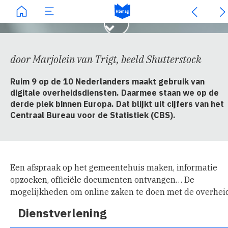
door Marjolein van Trigt, beeld Shutterstock
Ruim 9 op de 10 Nederlanders maakt gebruik van
digitale overheidsdiensten. Daarmee staan we op de
derde plek binnen Europa. Dat blijkt uit cijfers van het
Centraal Bureau voor de Statistiek (CBS).
Een afspraak op het gemeentehuis maken, informatie
opzoeken, officiële documenten ontvangen… De
mogelijkheden om online zaken te doen met de overhei
nemen alleen maar toe, en dat geldt ook voor hoeveel
Dienstverlening
mensen gebruikmaken van de digitale overheid. Dat lag