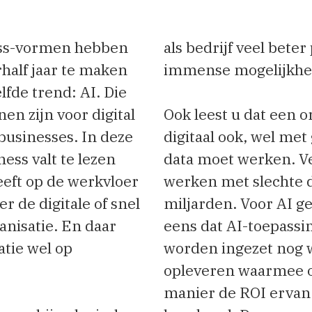
gital
Ook leest u dat een organisatie, hoe
deze
digitaal ook, wel met goede en vindbare
en
data moet werken. Veel bedrijven
vloer
werken met slechte data en dat kost
f snel
miljarden. Voor AI geldt dan ook nog
ar
eens dat AI-toepassingen die nu
worden ingezet nog weinig data
opleveren waarmee op de klassieke
manier de ROI ervan kan worden
sche
berekend. Door naar andere factoren te
ds
kijken, is wel een oordeel over de ROI te
nt
krijgen, kunt u lezen in deze special.
R en
Want AI mag dan nog niet op veel
plekken al met groot succes worden
I
ingezet, het wordt hoe dan ook van
kan je
groot belang voor digital businesses.