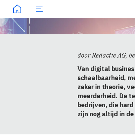
door Redactie AG, beeld Shuttersto
Van digital businesses wordt al en
schaalbaarheid, meer winst, lager
zeker in theorie, veel nieuwe kanse
meerderheid. De term ‘unicorn’ alle
bedrijven, die hard bezig zijn met 
zijn nog altijd in de meerderheid.
Maar beide business-vormen heb
Voorwoord
de afgelopen anderhalf jaar te ma
gekregen met dezelfde trend: AI. 