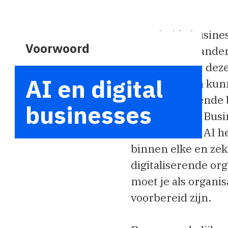
AI en digital
zou een zegen kunnen zijn voor di
en digitaliserende businesses. In 
businesses
special Digital Business valt te lez
welke invloed AI heeft op de werk
binnen elke en zeker de digitale o
digitaliserende organisatie. En da
moet je als organisatie wel op
voorbereid zijn.
Een opmerkelijke maar bijna logi
ontwikkeling is dat HR en IT stee
meer naar elkaar toeschuiven. Wa
nauwere samenwerking tussen H
IT kan zorgen voor een betere
samenwerking tussen mens en A
binnen een bedrijf. Lukt dat, dan 