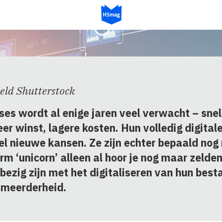
ck
ige jaren veel verwacht – snelheid,
e kosten. Hun volledig digitale fundament biedt,
n. Ze zijn echter bepaald nog niet in de
en al hoor je nog maar zelden. ‘Traditionele’
het
digitaliseren
van hun bestaande fundament,
ben
als bedrijf veel beter profiteren van de
ken
immense mogelijkheden van AI.
Die