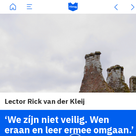
Lector Rick van der Kleij
‘We zíjn niet veilig. Wen
eraan en leer ermee omgaan.’